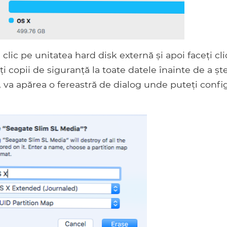
clic pe unitatea hard disk externă și apoi faceți cli
i copii de siguranță la toate datele înainte de a șt
e, va apărea o fereastră de dialog unde puteți confi