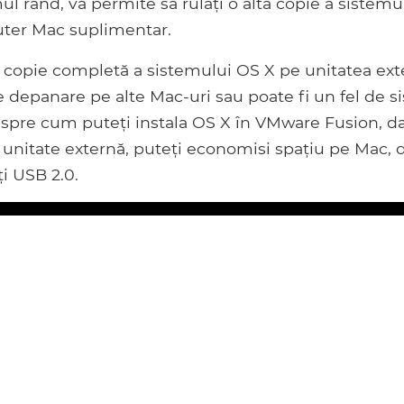
ul rând, vă permite să rulați o altă copie a sistemu
uter Mac suplimentar.
 copie completă a sistemului OS X pe unitatea ext
de depanare pe alte Mac-uri sau poate fi un fel de 
despre cum puteți instala OS X în VMware Fusion, d
 unitate externă, puteți economisi spațiu pe Mac, 
ți USB 2.0.