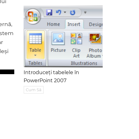
lui
ernă,
sistem
ar
deși
Introduceți tabelele în
PowerPoint 2007
Cum Să