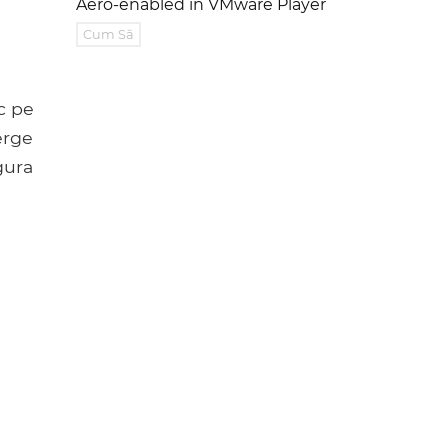
Aero-enabled în VMware Player
Cum Să
c pe
erge
gura