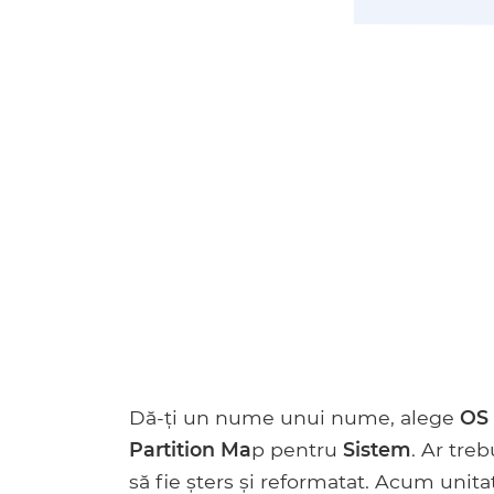
Dă-ți un nume unui nume, alege
OS 
Partition Ma
p pentru
Sistem
. Ar tre
să fie șters și reformatat. Acum unita