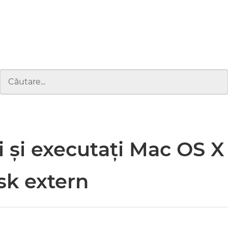
ți și executați Mac OS X
sk extern