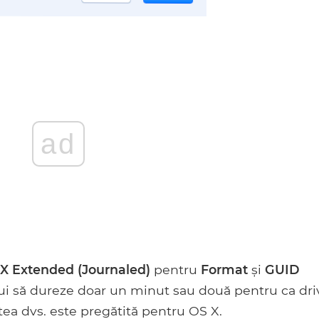
ad
X Extended (Journaled)
pentru
Format
și
GUID
bui să dureze doar un minut sau două pentru ca dri
tea dvs. este pregătită pentru OS X.