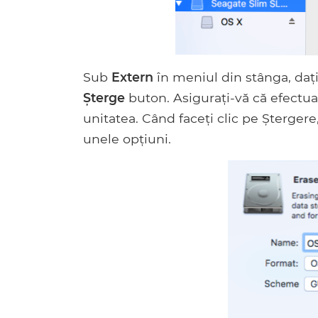
Sub
Extern
în meniul din stânga, dați 
Şterge
buton. Asigurați-vă că efectuaț
unitatea. Când faceți clic pe Șterger
unele opțiuni.