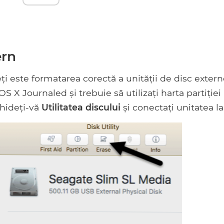
ern
eți este formatarea corectă a unității de disc extern
S X Journaled și trebuie să utilizați harta partiției
chideți-vă
Utilitatea discului
și conectați unitatea l