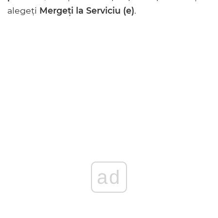
alegeți
Mergeți la Serviciu (e)
.
ad