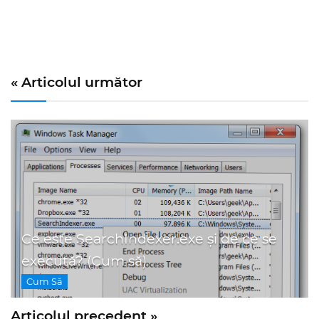
« Articolul următor
Ce este SearchIndexer.exe și de ce se
execută? (Cum să)
Cum Să
Articolul precedent »