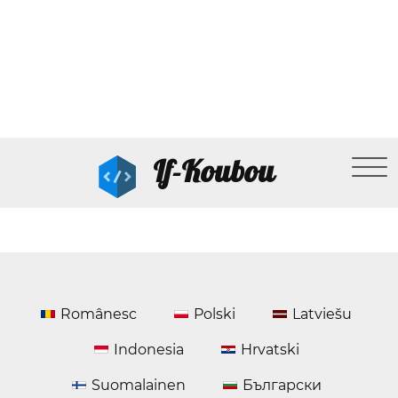
If-Koubou
Românesc
Polski
Latviešu
Indonesia
Hrvatski
Suomalainen
Български