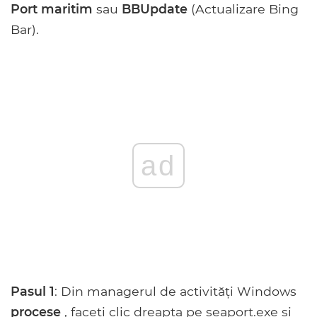
Port maritim
sau
BBUpdate
(Actualizare Bing
Bar).
ad
Pasul 1
: Din managerul de activități Windows
procese
, faceți clic dreapta pe seaport.exe și