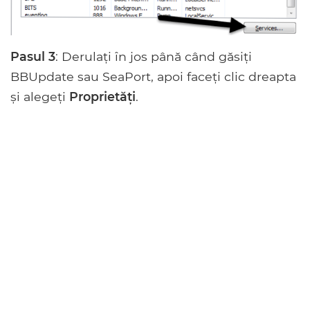
Pasul 3
: Derulați în jos până când găsiți
BBUpdate sau SeaPort, apoi faceți clic dreapta
și alegeți
Proprietăți
.