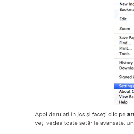
Apoi derulați în jos și faceți clic pe
ar
veți vedea toate setările avansate, u