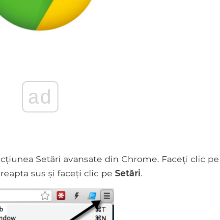
ad
cțiunea Setări avansate din Chrome. Faceți clic pe
reapta sus și faceți clic pe
Setări
.