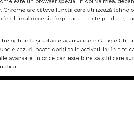
Chrome este un browser special în opinia mea, deoa
, Chrome are câteva funcții care utilizează tehnol
o ​​în ultimul deceniu împreună cu alte produse, c
intre opțiunile și setările avansate din Google Chro
unele cazuri, poate doriți să le activați, iar în alte c
 avansate. În orice caz, este bine să știți care su
eficii.