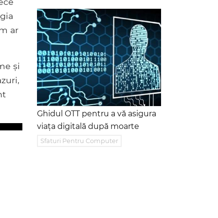
rece
ogia
um ar
me și
azuri,
nt
Ghidul OTT pentru a vă asigura
viața digitală după moarte
Sfaturi Pentru Computer