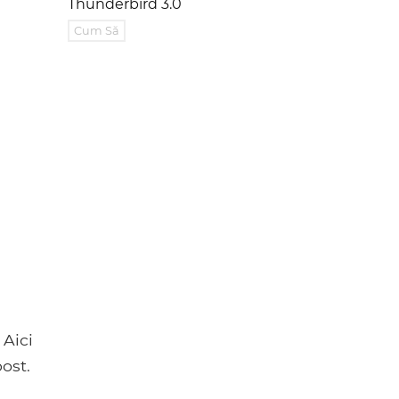
Thunderbird 3.0
Cum Să
 Aici
ost.