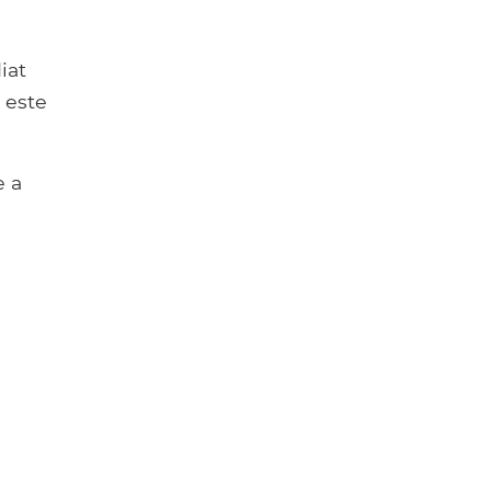
iat
 este
e a