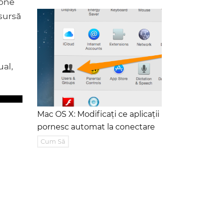
lone
sursă
ual,
Mac OS X: Modificați ce aplicații
pornesc automat la conectare
Cum Să