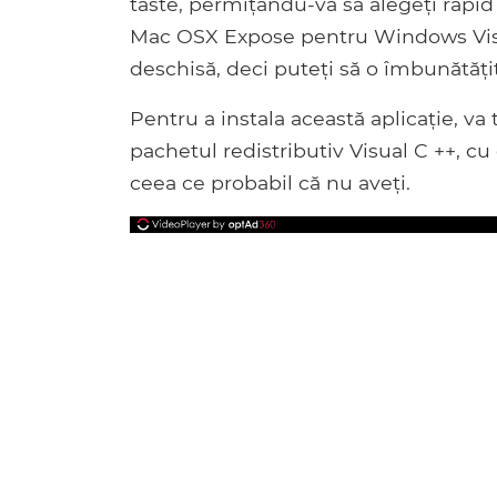
taste, permițându-vă să alegeți rapid 
Mac OSX Expose pentru Windows Vista
deschisă, deci puteți să o îmbunătățiț
Pentru a instala această aplicație, va 
pachetul redistributiv Visual C ++, cu 
ceea ce probabil că nu aveți.