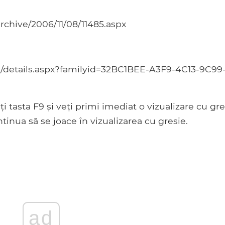
rchive/2006/11/08/11485.aspx
/details.aspx?familyid=32BC1BEE-A3F9-4C13-9C99
ți tasta F9 și veți primi imediat o vizualizare cu gre
tinua să se joace în vizualizarea cu gresie.
ad