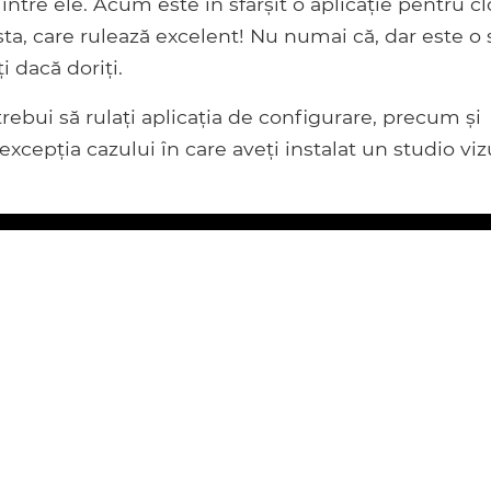
între ele. Acum este în sfârșit o aplicație pentru c
, care rulează excelent! Nu numai că, dar este o 
i dacă doriți.
trebui să rulați aplicația de configurare, precum și
excepția cazului în care aveți instalat un studio viz