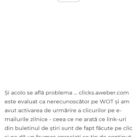
Și acolo se află problema ... clicks.aweber.com
este evaluat ca nerecunoscător pe WOT și am
avut activarea de urmărire a clicurilor pe e-
mailurile zilnice - ceea ce ne arată ce link-uri
din buletinul de știri sunt de fapt făcute pe clic
și ne dă un frumos apreciați ce tip de conținut