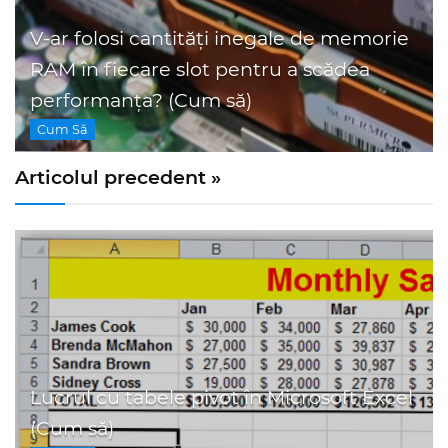
V-ar folosi cantități inegale de memorie
RAM în fiecare slot pentru a scădea
performanța? (Cum să)
Cum Să
Articolul precedent »
Lucrul cu tabele pivot în Microsoft Excel
(Cum să)