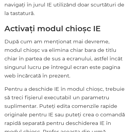
navigați în jurul IE utilizând doar scurtături de
la tastatură.
Activați modul chioșc IE
După cum am menționat mai devreme,
modul chioșc va elimina chiar bara de titlu
chiar în partea de sus a ecranului, astfel încât
singurul lucru pe întregul ecran este pagina
web încărcată în prezent.
Pentru a deschide IE în modul chioșc, trebuie
să treci fișierul executabil un parametru
suplimentar. Puteți edita comenzile rapide
originale pentru IE sau puteți crea o comandă
rapidă separată pentru deschiderea IE în
modul chioșc. Prefer aceasta din urmă