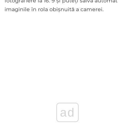
fotografiere la 16: 9 și puteți salva automat
imaginile în rola obișnuită a camerei.
ad