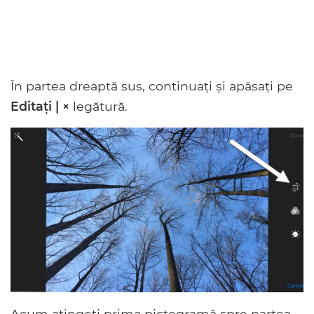
În partea dreaptă sus, continuați și apăsați pe
Editați | ×
legătură.
Acum atingeți prima pictogramă spre partea