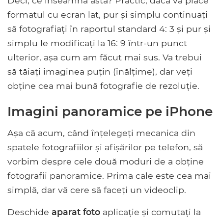
Deci, ce înseamnă asta? Practic, dacă vă place
formatul cu ecran lat, pur și simplu continuați
să fotografiați în raportul standard 4: 3 și pur și
simplu le modificați la 16: 9 într-un punct
ulterior, așa cum am făcut mai sus. Va trebui
să tăiați imaginea puțin (înălțime), dar veți
obține cea mai bună fotografie de rezoluție.
Imagini panoramice pe iPhone
Așa că acum, când înțelegeți mecanica din
spatele fotografiilor și afișărilor pe telefon, să
vorbim despre cele două moduri de a obține
fotografii panoramice. Prima cale este cea mai
simplă, dar vă cere să faceți un videoclip.
Deschide
aparat foto
aplicație și comutați la