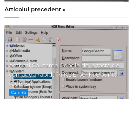
Articolul precedent »
Activați Căutarea Google de la tasta de
comandă rapidă în KDE pe (k) Ubuntu
(Cum să)
Cum Să