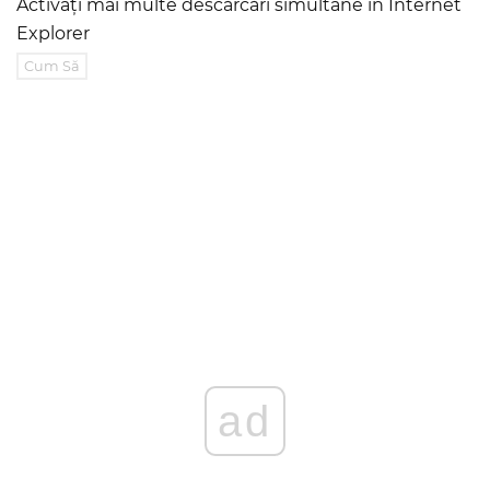
Activați mai multe descărcări simultane în Internet
Explorer
Cum Să
ad