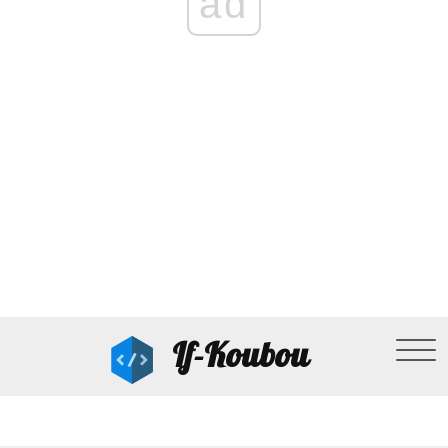
ad
If-Koubou