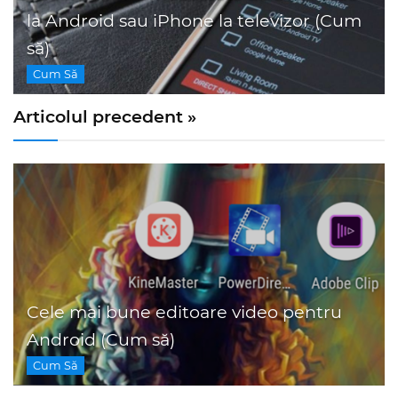
la Android sau iPhone la televizor (Cum
să)
Cum Să
Articolul precedent »
Cele mai bune editoare video pentru
Android (Cum să)
Cum Să