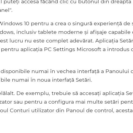
l puteți accesa făcând clic cu butonul din dreapta
nel".
Windows 10 pentru a crea o singură experiență de s
dows, inclusiv tablete moderne și afișaje capabile
cest lucru nu este complet adevărat. Aplicația Setăr
ă pentru aplicația PC Settings Microsoft a introdus 
 disponibile numai în vechea interfață a Panoului 
ibile numai în noua interfață Setări.
elălalt. De exemplu, trebuie să accesați aplicația Se
zator sau pentru a configura mai multe setări pen
oul Conturi utilizator din Panoul de control, acesta