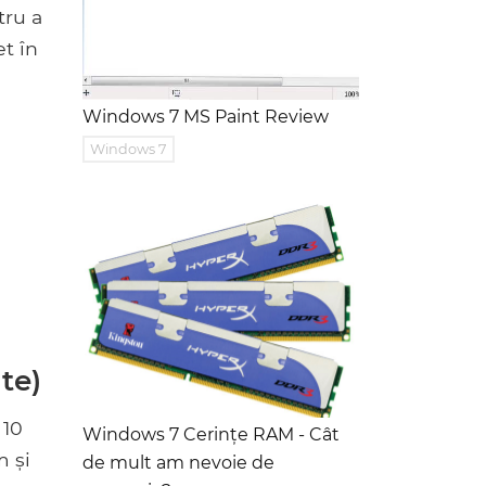
tru a
t în
Windows 7 MS Paint Review
Windows 7
te)
 10
Windows 7 Cerințe RAM - Cât
m și
de mult am nevoie de