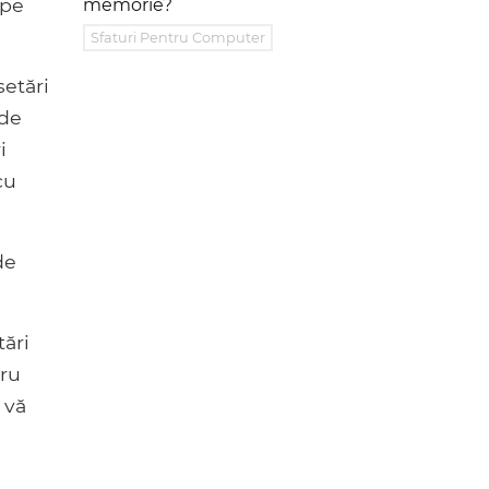
 pe
memorie?
Sfaturi Pentru Computer
etări
 de
i
cu
de
tări
tru
 vă