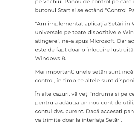
pe vechiul Panou de control pe care î
butonul Start și selectând "Control Pa
"Am implementat aplicația Setări în 
universale pe toate dispozitivele Win
atingere", ne-a spus Microsoft. Dar a
este de fapt doar o înlocuire lustruit
Windows 8.
Mai important: unele setări sunt încă
control, în timp ce altele sunt dispon
În alte cazuri, vă veți îndruma și pe c
pentru a adăuga un nou cont de utili
contul dvs. curent. Dacă accesați pan
va trimite doar la interfața Setări.