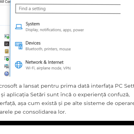
rosoft a lansat pentru prima dată interfața PC Set
i aplicația Setări sunt încă o experiență confuză,
terfață, așa cum există și pe alte sisteme de operare
arele pe consolidarea lor.