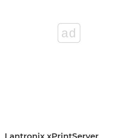
ad
Lantronix xPrintServer