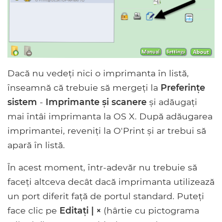
Dacă nu vedeți nici o imprimanta în listă,
înseamnă că trebuie să mergeți la
Preferințe
sistem
-
Imprimante și scanere
și adăugați
mai întâi imprimanta la OS X. După adăugarea
imprimantei, reveniți la O'Print și ar trebui să
apară în listă.
În acest moment, într-adevăr nu trebuie să
faceți altceva decât dacă imprimanta utilizează
un port diferit față de portul standard. Puteți
face clic pe
Editați | ×
(hârtie cu pictograma