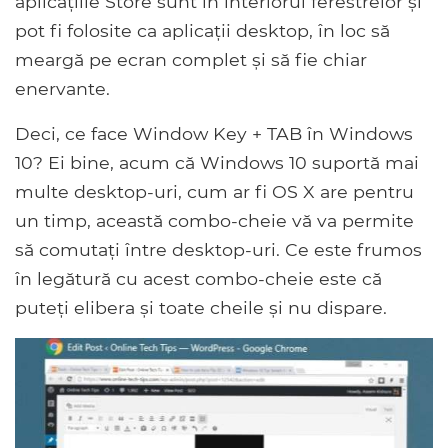
aplicațiile Store sunt în interiorul ferestrelor și
pot fi folosite ca aplicații desktop, în loc să
meargă pe ecran complet și să fie chiar
enervante.
Deci, ce face Window Key + TAB în Windows
10? Ei bine, acum că Windows 10 suportă mai
multe desktop-uri, cum ar fi OS X are pentru
un timp, această combo-cheie vă va permite
să comutați între desktop-uri. Ce este frumos
în legătură cu acest combo-cheie este că
puteți elibera și toate cheile și nu dispare.