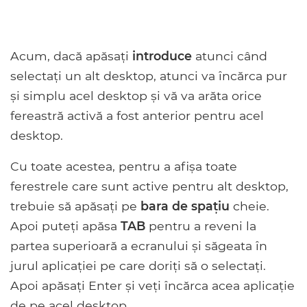
Acum, dacă apăsați
introduce
atunci când
selectați un alt desktop, atunci va încărca pur
și simplu acel desktop și vă va arăta orice
fereastră activă a fost anterior pentru acel
desktop.
Cu toate acestea, pentru a afișa toate
ferestrele care sunt active pentru alt desktop,
trebuie să apăsați pe
bara de spațiu
cheie.
Apoi puteți apăsa
TAB
pentru a reveni la
partea superioară a ecranului și săgeata în
jurul aplicației pe care doriți să o selectați.
Apoi apăsați Enter și veți încărca acea aplicație
de pe acel desktop.