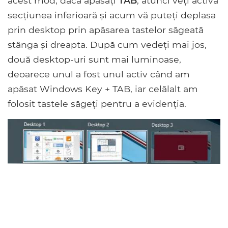
acest mod, dacă apăsați
TAB
, atunci veți activa
secțiunea inferioară și acum vă puteți deplasa
prin desktop prin apăsarea tastelor săgeată
stânga și dreapta. După cum vedeți mai jos,
două desktop-uri sunt mai luminoase,
deoarece unul a fost unul activ când am
apăsat Windows Key + TAB, iar celălalt am
folosit tastele săgeți pentru a evidenția.