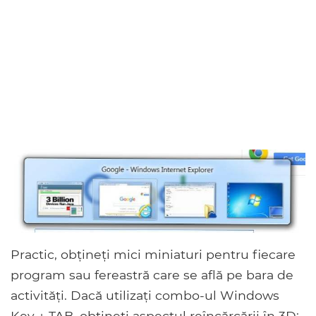
Practic, obțineți mici miniaturi pentru fiecare
program sau fereastră care se află pe bara de
activități. Dacă utilizați combo-ul Windows
Key + TAB, obțineți aspectul reîncărcării în 3D: