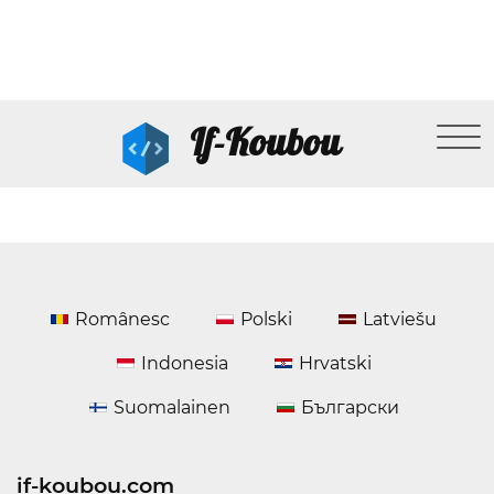
If-Koubou
Românesc
Polski
Latviešu
Indonesia
Hrvatski
Suomalainen
Български
if-koubou.com