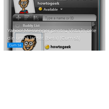
Yahoo! Messenger pentru Vista în cele
din urmă lansat (beta) (Cum să)
Cum Să