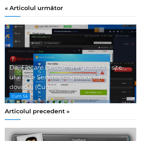
« Articolul următor
Da,
Fiecare
Descărcare gratuită a site-
ului este Servirea crapware (Iată
dovada) (Cum să)
Cum Să
Articolul precedent »