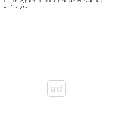
ul? Ei bine, puteți utiliza întotdeauna Adobe Audition
dacă aveți o...
ad