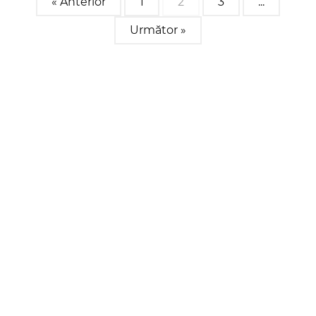
« Anterior
1
2
3
...
Următor »