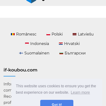
Românesc
Polski
Latviešu
Indonesia
Hrvatski
Suomalainen
Български
if-koubou.com
Informații utile despre tehnologie și sfaturi despre
This website uses cookies to ensure you get the
computer. Cele mai recente știri din lumea IT.
best experience on our website.
Learn more
Recomandări, recenzii și lecții. Deveniți un
profesionist în domeniul calculatoarelor!
Got it!