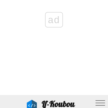
ad
If-Koubou