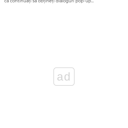
că continuați să obțineți dialoguri pop-up...
ad